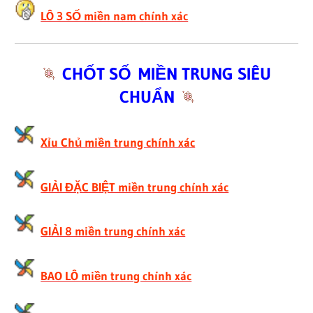
LÔ 3 SỐ miền nam chính xác
CHỐT SỐ
MIỀN TRUNG SIÊU
CHUẨN
Xỉu Chủ miền trung chính xác
GIẢI ĐẶC BIỆT miền trung chính xác
GIẢI 8 miền trung chính xác
BAO LÔ miền trung chính xác