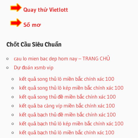
Quay thử Vietlott
Sổ mơ
Chốt Cầu Siêu Chuẩn
cau lo mien bac dep hom nay – TRANG CHỦ
Dự đoán xsmb vip
kết quả song thủ lô miền bắc chính xác 100
kết quả song thủ lô kép miền bắc chính xác 100
kết quả song thủ đề miền bắc chính xác 100
kết quả ba càng víp miền bắc chính xác 100
kết quả bạch thủ đề miền bắc chính xác 100
kết quả bạch thủ lô kép miền bắc chính xác 100
kết quả bạch thủ lô miền bắc chính xác 100