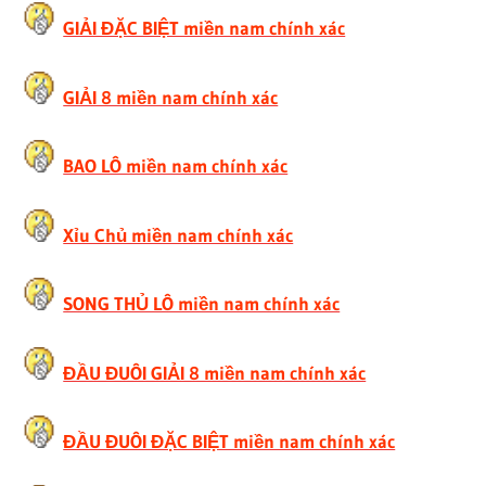
GIẢI ĐẶC BIỆT miền nam chính xác
GIẢI 8 miền nam chính xác
BAO LÔ miền nam chính xác
Xỉu Chủ miền nam chính xác
SONG THỦ LÔ miền nam chính xác
ĐẦU ĐUÔI GIẢI 8 miền nam chính xác
ĐẦU ĐUÔI ĐẶC BIỆT miền nam chính xác