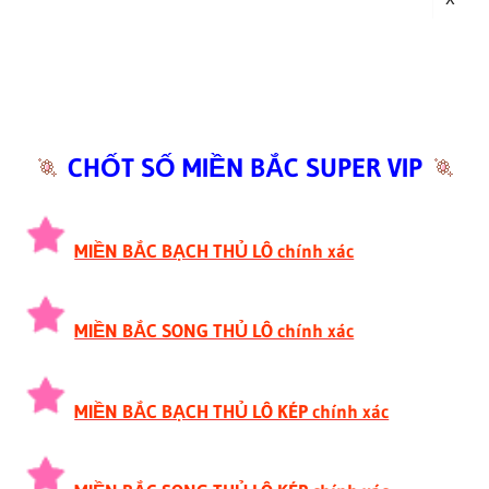
CHỐT SỐ MIỀN BẮC SUPER VIP
MIỀN BẮC BẠCH THỦ LÔ chính xác
MIỀN BẮC SONG THỦ LÔ chính xác
MIỀN BẮC BẠCH THỦ LÔ KÉP chính xác