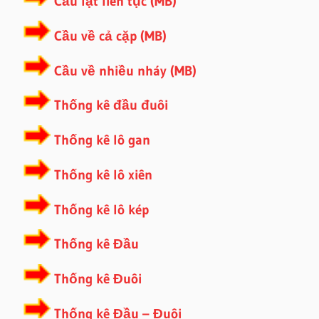
Cầu lật liên tục (MB)
Cầu về cả cặp (MB)
Cầu về nhiều nháy (MB)
Thống kê đầu đuôi
Thống kê lô gan
Thống kê lô xiên
Thống kê lô kép
Thống kê Đầu
Thống kê Đuôi
Thống kê Đầu – Đuôi