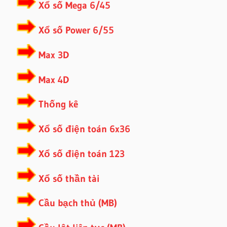
Xổ số Mega 6/45
Xổ số Power 6/55
Max 3D
Max 4D
Thống kê
Xổ số điện toán 6x36
Xổ số điện toán 123
Xổ số thần tài
Cầu bạch thủ (MB)