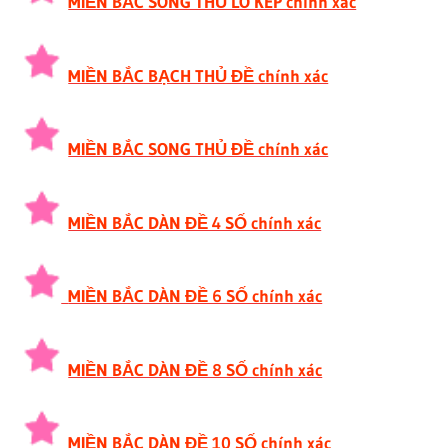
MIỀN BẮC SONG THỦ LÔ KÉP chính xác
MIỀN BẮC BẠCH THỦ ĐỀ chính xác
MIỀN BẮC SONG THỦ ĐỀ chính xác
MIỀN BẮC DÀN ĐỀ 4 SỐ chính xác
MIỀN BẮC DÀN ĐỀ 6 SỐ chính xác
MIỀN BẮC DÀN ĐỀ 8 SỐ chính xác
MIỀN BẮC DÀN ĐỀ 10 SỐ chính xác