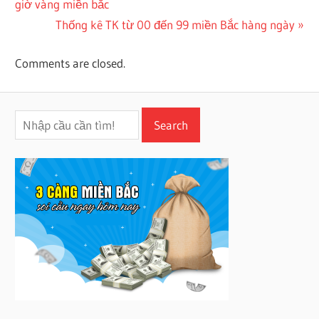
Post:
giờ vàng miền bắc
hướng
Next
Thống kê TK từ 00 đến 99 miền Bắc hàng ngày
bài
Post:
Comments are closed.
viết
Search