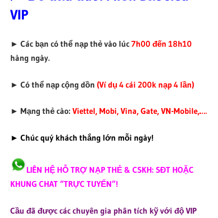
VIP
► Các bạn có thể nạp thẻ vào lúc
7h00 đến 18h10
hàng ngày.
► Có thể nạp cộng dồn
(Ví dụ 4 cái 200k nạp 4 lần)
► Mạng thẻ cào:
Viettel, Mobi, Vina, Gate, VN-Mobile,….
► Chúc quý khách thắng lớn mỗi ngày!
LIÊN HỆ HỖ TRỢ NẠP THẺ & CSKH: SĐT HOẶC
KHUNG CHAT “TRỰC TUYẾN”!
Cầu đã được các chuyên gia phân tích kỹ với độ VIP