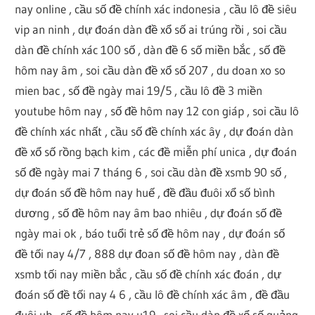
nay online , cầu số đề chính xác indonesia , cầu lô đề siêu
vip an ninh , dự đoán dàn đề xổ số ai trúng rồi , soi cầu
dàn đề chính xác 100 số , dàn đề 6 số miền bắc , số đề
hôm nay âm , soi cầu dàn đề xổ số 207 , du doan xo so
mien bac , số đề ngày mai 19/5 , cầu lô đề 3 miền
youtube hôm nay , số đề hôm nay 12 con giáp , soi cầu lô
đề chính xác nhất , cầu số đề chính xác ây , dự đoán dàn
đề xổ số rồng bạch kim , các đề miễn phí unica , dự đoán
số đề ngày mai 7 tháng 6 , soi cầu dàn đề xsmb 90 số ,
dự đoán số đề hôm nay huế , đề đầu đuôi xổ số bình
dương , số đề hôm nay âm bao nhiêu , dự đoán số đề
ngày mai ok , báo tuổi trẻ số đề hôm nay , dự đoán số
đề tối nay 4/7 , 888 dự đoan số đề hôm nay , dàn đề
xsmb tối nay miền bắc , cầu số đề chính xác đoán , dự
đoán số đề tối nay 4 6 , cầu lô đề chính xác âm , đề đầu
đuôi ub , số đề hôm nay u19 , soi cầu dàn đề xổ số quảng