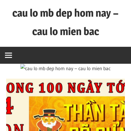
Skip
cau lo mb dep hom nay –
to
content
cau lo mien bac
cau
lo
mb
dep
hom
nay
–
cau
lo
mien
bac