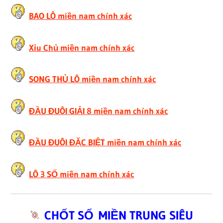
BAO LÔ miền nam chính xác
Xỉu Chủ miền nam chính xác
SONG THỦ LÔ miền nam chính xác
ĐẦU ĐUÔI GIẢI 8 miền nam chính xác
ĐẦU ĐUÔI ĐẶC BIỆT miền nam chính xác
LÔ 3 SỐ miền nam chính xác
CHỐT SỐ
MIỀN TRUNG SIÊU