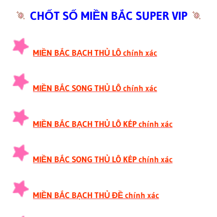
CHỐT SỐ MIỀN BẮC SUPER VIP
MIỀN BẮC BẠCH THỦ LÔ chính xác
MIỀN BẮC SONG THỦ LÔ chính xác
MIỀN BẮC BẠCH THỦ LÔ KÉP chính xác
MIỀN BẮC SONG THỦ LÔ KÉP chính xác
MIỀN BẮC BẠCH THỦ ĐỀ chính xác