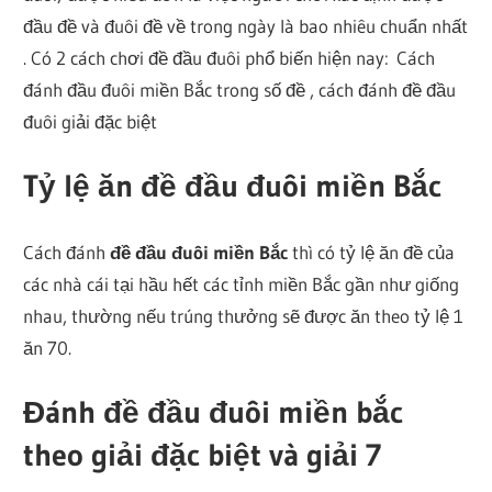
đầu đề và đuôi đề về trong ngày là bao nhiêu chuẩn nhất
. Có 2 cách chơi đề đầu đuôi phổ biến hiện nay: Cách
đánh đầu đuôi miền Bắc trong số đề , cách đánh đề đầu
đuôi giải đặc biệt
Tỷ lệ ăn đề đầu đuôi miền Bắc
Cách đánh
đề đầu đuôi miền Bắc
thì có tỷ lệ ăn đề của
các nhà cái tại hầu hết các tỉnh miền Bắc gần như giống
nhau, thường nếu trúng thưởng sẽ được ăn theo tỷ lệ 1
ăn 70.
Đánh đề đầu đuôi miền bắc
theo giải đặc biệt và giải 7