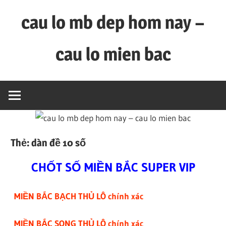
Skip
cau lo mb dep hom nay –
to
content
cau lo mien bac
cau
lo
mb
dep
hom
Thẻ:
dàn đề 10 số
nay
–
CHỐT SỐ MIỀN BẮC SUPER VIP
cau
lo
MIỀN BẮC BẠCH THỦ LÔ chính xác
mien
bac
MIỀN BẮC SONG THỦ LÔ chính xác