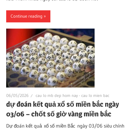
Continue reading
06/05/2026
cau lo mb dep hom nay - cau lo mien bac
dự đoán kết quả xổ số miền bắc ngày
03/06 – chốt số giờ vàng miền bắc
Dự đoán kết quả xổ số miền Bắc ngày 03/06 siêu chính