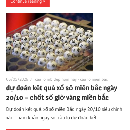
Continue reading
06/05/2026
cau lo mb dep hom nay - cau lo mien bac
dự đoán kết quả xổ số miền bắc ngày
20/10 – chốt số giờ vàng miền bắc
Dự đoán kết quả xổ số miền Bắc ngày 20/10 siêu chính
xác. Tham khảo ngay soi cầu lô dự đoán kết