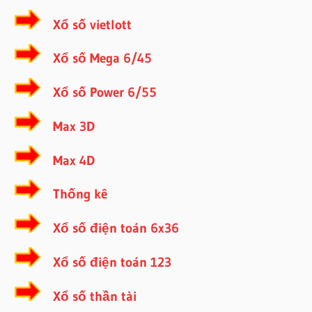
Xổ số vietlott
Xổ số Mega 6/45
Xổ số Power 6/55
Max 3D
Max 4D
Thống kê
Xổ số điện toán 6x36
Xổ số điện toán 123
Xổ số thần tài