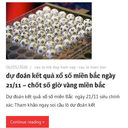
06/05/2026
cau lo mb dep hom nay - cau lo mien bac
dự đoán kết quả xổ số miền bắc ngày
21/11 – chốt số giờ vàng miền bắc
Dự đoán kết quả xổ số miền Bắc ngày 21/11 siêu chính
xác. Tham khảo ngay soi cầu lô dự đoán kết
Continue reading