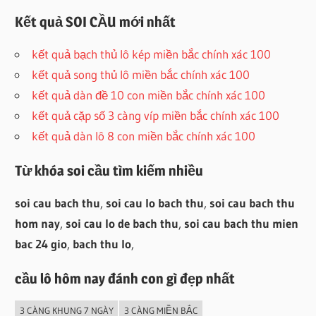
Kết quả SOI CẦU mới nhất
kết quả bạch thủ lô kép miền bắc chính xác 100
kết quả song thủ lô miền bắc chính xác 100
kết quả dàn đề 10 con miền bắc chính xác 100
kết quả cặp số 3 càng víp miền bắc chính xác 100
kết quả dàn lô 8 con miền bắc chính xác 100
Từ khóa soi cầu tìm kiếm nhiều
soi cau bach thu
,
soi cau lo bach thu
,
soi cau bach thu
hom nay
,
soi cau lo de bach thu
,
soi cau bach thu mien
bac 24 gio
,
bach thu lo
,
cầu lô hôm nay đánh con gì đẹp nhất
3 CÀNG KHUNG 7 NGÀY
3 CÀNG MIỀN BẮC