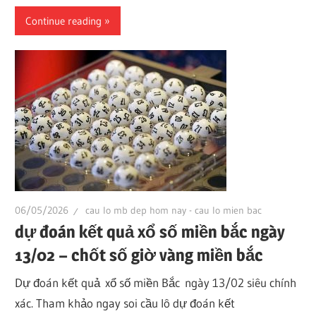
Continue reading
06/05/2026
cau lo mb dep hom nay - cau lo mien bac
dự đoán kết quả xổ số miền bắc ngày
13/02 – chốt số giờ vàng miền bắc
Dự đoán kết quả xổ số miền Bắc ngày 13/02 siêu chính
xác. Tham khảo ngay soi cầu lô dự đoán kết