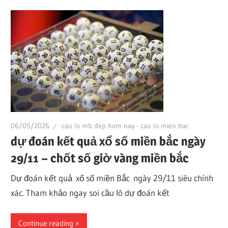
06/05/2026
cau lo mb dep hom nay - cau lo mien bac
dự đoán kết quả xổ số miền bắc ngày
29/11 – chốt số giờ vàng miền bắc
Dự đoán kết quả xổ số miền Bắc ngày 29/11 siêu chính
xác. Tham khảo ngay soi cầu lô dự đoán kết
Continue reading