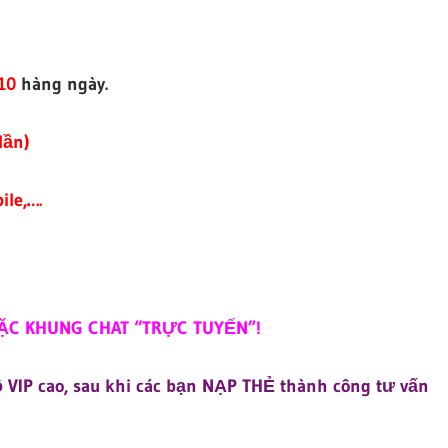
10
hàng ngày.
lần)
ile,….
OẶC KHUNG CHAT “TRỰC TUYẾN”!
 VIP cao, sau khi các bạn NẠP THẺ thành công tư vấn