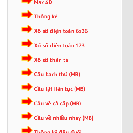
Max 4D
Thống kê
Xổ số điện toán 6x36
Xổ số điện toán 123
Xổ số thần tài
Cầu bạch thủ (MB)
Cầu lật liên tục (MB)
Cầu về cả cặp (MB)
Cầu về nhiều nháy (MB)
Thống kê đầu đuôi