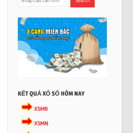
Search
KẾT QUẢ XỔ SỐ HÔM NAY
XSMB
XSMN