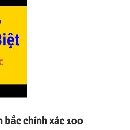
n bắc chính xác 100