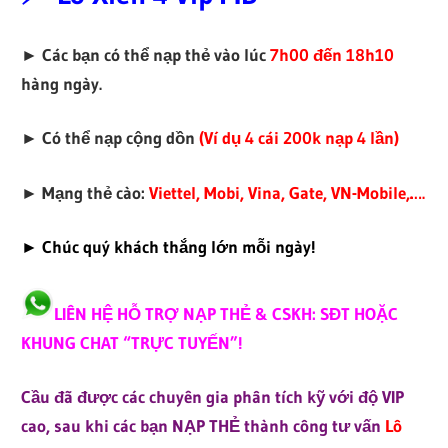
► Các bạn có thể nạp thẻ vào lúc
7h00 đến 18h10
hàng ngày.
► Có thể nạp cộng dồn
(Ví dụ 4 cái 200k nạp 4 lần)
► Mạng thẻ cào:
Viettel, Mobi, Vina, Gate, VN-Mobile,….
► Chúc quý khách thắng lớn mỗi ngày!
LIÊN HỆ HỖ TRỢ NẠP THẺ & CSKH: SĐT HOẶC
KHUNG CHAT “TRỰC TUYẾN”!
Cầu đã được các chuyên gia phân tích kỹ với độ VIP
cao, sau khi các bạn NẠP THẺ thành công tư vấn
Lô