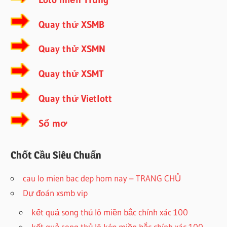
Quay thử XSMB
Quay thử XSMN
Quay thử XSMT
Quay thử Vietlott
Sổ mơ
Chốt Cầu Siêu Chuẩn
cau lo mien bac dep hom nay – TRANG CHỦ
Dự đoán xsmb vip
kết quả song thủ lô miền bắc chính xác 100
kết quả song thủ lô kép miền bắc chính xác 100