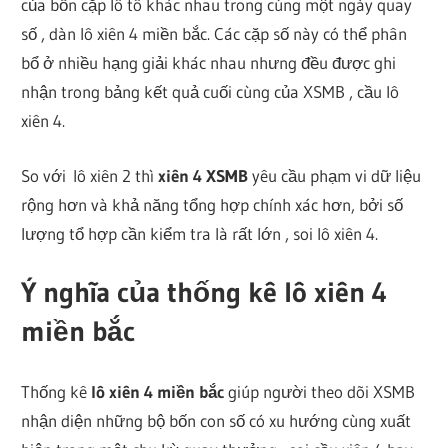
của bốn cặp lô tô khác nhau trong cùng một ngày quay
số , dàn lô xiên 4 miền bắc. Các cặp số này có thể phân
bổ ở nhiều hạng giải khác nhau nhưng đều được ghi
nhận trong bảng kết quả cuối cùng của XSMB , cầu lô
xiên 4.
So với lô xiên 2 thì
xiên 4 XSMB
yêu cầu phạm vi dữ liệu
rộng hơn và khả năng tổng hợp chính xác hơn, bởi số
lượng tổ hợp cần kiểm tra là rất lớn , soi lô xiên 4.
Ý nghĩa của thống kê lô xiên 4
miền bắc
Thống kê
lô xiên 4 miền bắc
giúp người theo dõi XSMB
nhận diện những bộ bốn con số có xu hướng cùng xuất