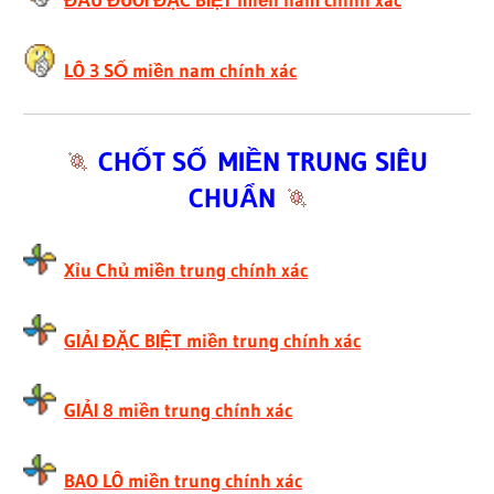
LÔ 3 SỐ miền nam chính xác
CHỐT SỐ
MIỀN TRUNG SIÊU
CHUẨN
Xỉu Chủ miền trung chính xác
GIẢI ĐẶC BIỆT miền trung chính xác
GIẢI 8 miền trung chính xác
BAO LÔ miền trung chính xác