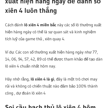
xuất hiện hàng ngày để đánh số
xiên 4 luôn thắng
Cách đánh
lô xiên 4 miền bắc
này các số lô thường xuất
hiện hàng ngày có thể là sự quan sát và kinh nghiệm
tích luỹ của game thủ , xiên quay 4.
Ví dụ: Các con số thường xuất hiện hàng ngày như 77,
14, 06, 94, 57, 42, 89 có thể được tham khảo để tạo dàn
lô xiên 4 chuẩn nhất hôm nay.
Hãy nhớ rằng,
lô xiên 4 là gì
, đây là một trò chơi may
rủi và không có chiến thuật nào đảm bảo 100% thành
công , dự đoán lô xiên 4
Soi cầu bạch thủ lô xiên 4 hôm