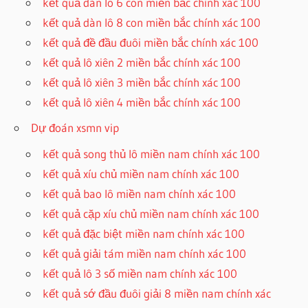
kết quả dàn lô 6 con miền bắc chính xác 100
kết quả dàn lô 8 con miền bắc chính xác 100
kết quả đề đầu đuôi miền bắc chính xác 100
kết quả lô xiên 2 miền bắc chính xác 100
kết quả lô xiên 3 miền bắc chính xác 100
kết quả lô xiên 4 miền bắc chính xác 100
Dự đoán xsmn vip
kết quả song thủ lô miền nam chính xác 100
kết quả xíu chủ miền nam chính xác 100
kết quả bao lô miền nam chính xác 100
kết quả cặp xíu chủ miền nam chính xác 100
kết quả đặc biệt miền nam chính xác 100
kết quả giải tám miền nam chính xác 100
kết quả lô 3 số miền nam chính xác 100
kết quả sớ đầu đuôi giải 8 miền nam chính xác