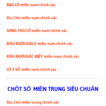
BAO LÔ miền nam chính xác
Xỉu Chủ miền nam chính xác
SONG THỦ LÔ miền nam chính xác
ĐẦU ĐUÔI GIẢI 8 miền nam chính xác
ĐẦU ĐUÔI ĐẶC BIỆT miền nam chính xác
LÔ 3 SỐ miền nam chính xác
CHỐT SỐ
MIỀN TRUNG SIÊU CHUẨN
Xỉu Chủ miền trung chính xác