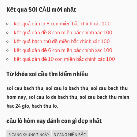
Kết quả SOI CẦU mới nhất
kết quả dàn lô 8 con miền bắc chính xác 100
kết quả dàn đề 8 con miền bắc chính xác 100
kết quả bạch thủ đề miền bắc chính xác 100
kết quả dàn đề 6 con miền bắc chính xác 100
kết quả dàn đề 10 con miền bắc chính xác 100
Từ khóa soi cầu tìm kiếm nhiều
soi cau bach thu
,
soi cau lo bach thu
,
soi cau bach thu
hom nay
,
soi cau lo de bach thu
,
soi cau bach thu mien
bac 24 gio
,
bach thu lo
,
cầu lô hôm nay đánh con gì đẹp nhất
3 CÀNG KHUNG 7 NGÀY
3 CÀNG MIỀN BẮC