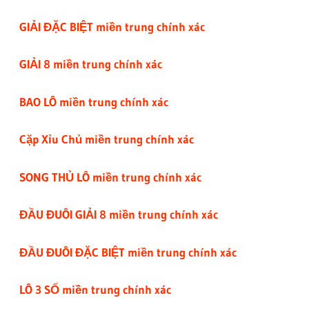
GIẢI ĐẶC BIỆT miền trung chính xác
GIẢI 8 miền trung chính xác
BAO LÔ miền trung chính xác
Cặp Xỉu Chủ miền trung chính xác
SONG THỦ LÔ miền trung chính xác
ĐẦU ĐUÔI GIẢI 8 miền trung chính xác
ĐẦU ĐUÔI ĐẶC BIỆT miền trung chính xác
LÔ 3 SỐ miền trung chính xác