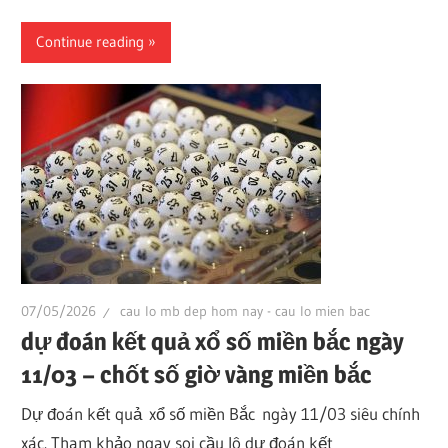
Continue reading
07/05/2026
cau lo mb dep hom nay - cau lo mien bac
dự đoán kết quả xổ số miền bắc ngày
11/03 – chốt số giờ vàng miền bắc
Dự đoán kết quả xổ số miền Bắc ngày 11/03 siêu chính
xác. Tham khảo ngay soi cầu lô dự đoán kết