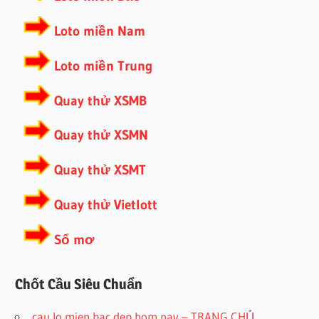
Loto miền Nam
Loto miền Trung
Quay thử XSMB
Quay thử XSMN
Quay thử XSMT
Quay thử Vietlott
Sổ mơ
Chốt Cầu Siêu Chuẩn
cau lo mien bac dep hom nay – TRANG CHỦ