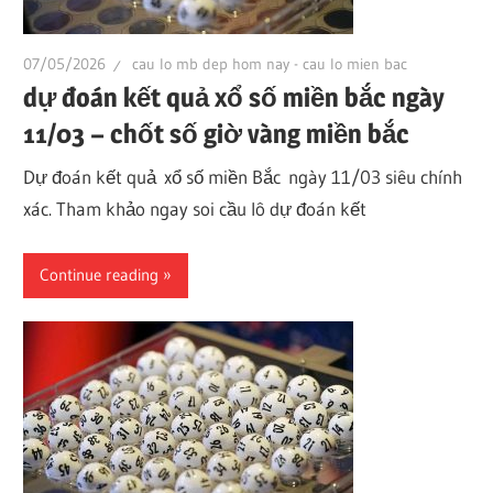
07/05/2026
cau lo mb dep hom nay - cau lo mien bac
dự đoán kết quả xổ số miền bắc ngày
11/03 – chốt số giờ vàng miền bắc
Dự đoán kết quả xổ số miền Bắc ngày 11/03 siêu chính
xác. Tham khảo ngay soi cầu lô dự đoán kết
Continue reading