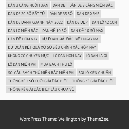
DÀN 3 CÀNG NUÔI TUẦN
DÀN DE
DÀN DE 3 CÀNG MIỀN BẮC
DÀN DE 20 SỐ BẤT TỬ
DÀN DE 35 SỐ
DÀN DE XSMB
DÀN DE ĐÁNH QUANH NĂM 2022
DÀN DE ĐẸP
DÀN LÔ 42 CON
DÀN LÔ MIỀN BẮC
DÀN ĐỀ 10 SỐ
DÀN ĐỀ 10 SỐ MAX
DÀN ĐỀ HÔM NAY
DỰ ĐOÁN GIẢI ĐẶC BIỆT NGÀY MAI
DỰ ĐOÁN KẾT QUẢ XỔ SỐ SIÊU CHÍNH XÁC HÔM NAY
KHÔNG CÓ CHUYÊN MỤC
LÔ DÀN HÔM NAY
LÔ DÀN LÀ GÌ
LÔ DÀN MIỄN PHÍ
MUA BẠCH THỦ LÔ
SOI CẦU BẠCH THỦ MIỀN BẮC MIỄN PHÍ
SOI LÔ XIÊN CHUẨN
THỐNG KÊ 2 SỐ CUỐI GIẢI ĐẶC BIỆT
THỐNG KÊ GIẢI ĐẶC BIỆT
THỐNG KÊ GIẢI ĐẶC BIỆT LÂU CHƯA VỀ
WordPress Theme: Wellington by ThemeZee.