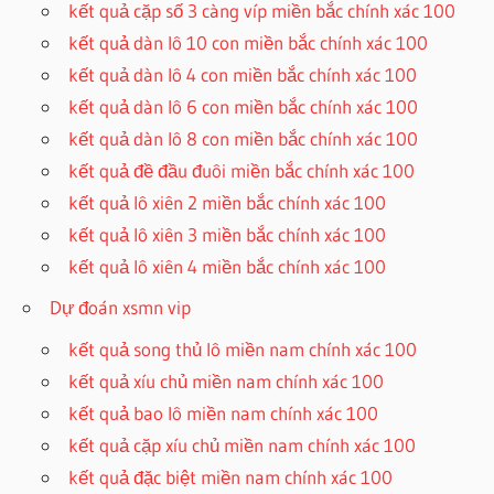
kết quả cặp số 3 càng víp miền bắc chính xác 100
kết quả dàn lô 10 con miền bắc chính xác 100
kết quả dàn lô 4 con miền bắc chính xác 100
kết quả dàn lô 6 con miền bắc chính xác 100
kết quả dàn lô 8 con miền bắc chính xác 100
kết quả đề đầu đuôi miền bắc chính xác 100
kết quả lô xiên 2 miền bắc chính xác 100
kết quả lô xiên 3 miền bắc chính xác 100
kết quả lô xiên 4 miền bắc chính xác 100
Dự đoán xsmn vip
kết quả song thủ lô miền nam chính xác 100
kết quả xíu chủ miền nam chính xác 100
kết quả bao lô miền nam chính xác 100
kết quả cặp xíu chủ miền nam chính xác 100
kết quả đặc biệt miền nam chính xác 100