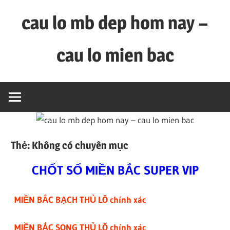
Skip
cau lo mb dep hom nay –
to
content
cau lo mien bac
cau
lo
mb
dep
hom
Thẻ:
Không có chuyên mục
nay
–
CHỐT SỐ MIỀN BẮC SUPER VIP
cau
lo
MIỀN BẮC BẠCH THỦ LÔ chính xác
mien
bac
MIỀN BẮC SONG THỦ LÔ chính xác