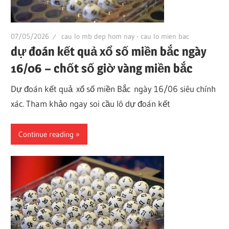
07/05/2026
cau lo mb dep hom nay - cau lo mien bac
dự đoán kết quả xổ số miền bắc ngày
16/06 – chốt số giờ vàng miền bắc
Dự đoán kết quả xổ số miền Bắc ngày 16/06 siêu chính
xác. Tham khảo ngay soi cầu lô dự đoán kết
Continue reading