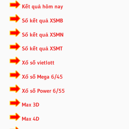
Kết quả hôm nay
Sổ kết quả XSMB
Sổ kết quả XSMN
Sổ kết quả XSMT
Xổ số vietlott
Xổ số Mega 6/45
Xổ số Power 6/55
Max 3D
Max 4D