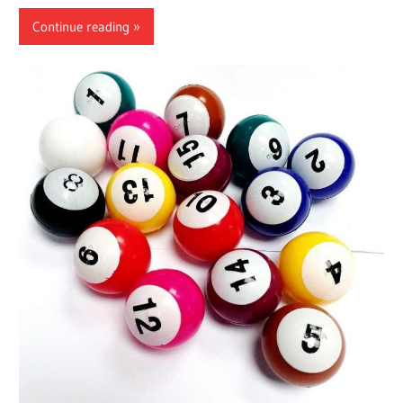
Continue reading