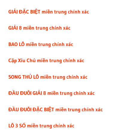
GIẢI ĐẶC BIỆT miền trung chính xác
GIẢI 8 miền trung chính xác
BAO LÔ miền trung chính xác
Cặp Xỉu Chủ miền trung chính xác
SONG THỦ LÔ miền trung chính xác
ĐẦU ĐUÔI GIẢI 8 miền trung chính xác
ĐẦU ĐUÔI ĐẶC BIỆT miền trung chính xác
LÔ 3 SỐ miền trung chính xác