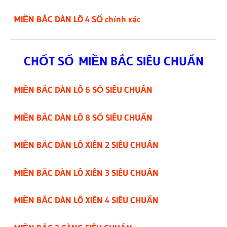
MIỀN BẮC DÀN LÔ 4 SỐ chính xác
CHỐT SỐ
MIỀN BẮC SIÊU CHUẨN
MIỀN BẮC DÀN LÔ 6 SỐ SIÊU CHUẨN
MIỀN BẮC DÀN LÔ 8 SỐ SIÊU CHUẨN
MIỀN BẮC DÀN LÔ XIÊN 2 SIÊU CHUẨN
MIỀN BẮC DÀN LÔ XIÊN 3 SIÊU CHUẨN
MIỀN BẮC DÀN LÔ XIÊN 4 SIÊU CHUẨN