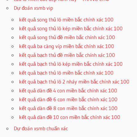
Dự đoán xsmb vip
kết quả song thủ lô miền bắc chính xác 100
kết quả song thủ lô kép miền bắc chính xác 100
kết quả song thủ đề miền bắc chính xác 100
kết quả ba càng víp miền bắc chính xác 100
kết quả bạch thủ đề miền bắc chính xác 100
kết quả bạch thủ lô kép miền bắc chính xác 100
kết quả bạch thủ lô miền bắc chính xác 100
kết quả bạch thủ lô 2 nháy miền bắc chính xác 100
kết quả dàn đề 4 con miền bắc chính xác 100
kết quả dàn đề 6 con miền bắc chính xác 100
kết quả dàn đề 8 con miền bắc chính xác 100
kết quả dàn đề 10 con miền bắc chính xác 100
Dự đoán xsmb chuẩn xác